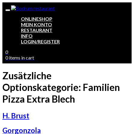
ONLINESHOP
MEIN KONTO
RESTAURANT
INFO
LOGIN/REGISTER
0
0 items in cart
Zusätzliche
Optionskategorie:
Familien
Pizza Extra Blech
H. Brust
Gorgonzola