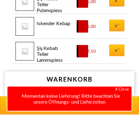
+¨
€
15,00
Teller 
Putenspiess
Iskender Kebap
+¨
€
16,00
Şiş Kebab 
+¨
€
17,50
Teller 
Lammspiess
WARENKORB
X Close
Momentan keine Lieferung! Bitte beachten Sie
unsere Öffnungs- und Lieferzeiten
0 items in cart
0