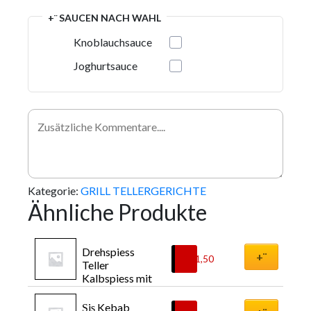
+¨ SAUCEN NACH WAHL
Knoblauchsauce
Joghurtsauce
Kategorie:
GRILL TELLERGERICHTE
Ähnliche Produkte
Drehspiess 
+¨
€
11,50
Teller 
Kalbspiess mit 
Reis
Şiş Kebab 