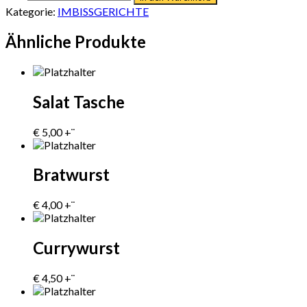
Kategorie:
IMBISSGERICHTE
Ähnliche Produkte
Salat Tasche
€
5,00
+¨
Bratwurst
€
4,00
+¨
Currywurst
€
4,50
+¨