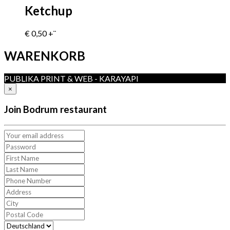
Ketchup
€
0,50
+¨
WARENKORB
PUBLIKA PRINT & WEB - KARAYAPI
×
Join Bodrum restaurant