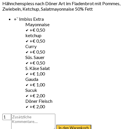
Hähnchenspiess nach Döner Art im Fladenbrot mit Pommes,
Zwiebeln, Ketchup, Salatmayonnaise 50% Fett
+¨ Imbiss Extra
Mayonnaise
+€ 0,50
ketchup
+€ 0,50
Curry
+€ 0,50
Süs. Sauer
+€ 0,50
S. Käse Salat
+€ 1,00
Gauda
+€ 1,00
Sucuk
+€ 2,00
Döner Fleisch
+€ 2,00
In den Warenkorb