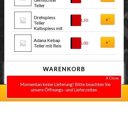
Teller
Drehspiess 
+¨
€
11,50
Teller 
Kalbspiess mit 
Pommes
Adana Kebap 
+¨
€
15,00
Teller mit Reis
WARENKORB
X Close
Momentan keine Lieferung! Bitte beachten Sie
unsere Öffnungs- und Lieferzeiten
0 items in cart
0