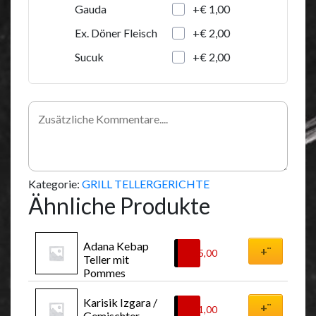
+€ 1,00
Gauda
+€ 2,00
Ex. Döner Fleisch
+€ 2,00
Sucuk
Kategorie:
GRILL TELLERGERICHTE
Ähnliche Produkte
Adana Kebap 
+¨
€
15,00
Teller mit 
Pommes
Karisik Izgara / 
+¨
€
21,00
Gemischter 