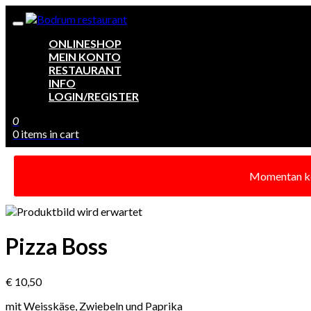
ONLINESHOP
MEIN KONTO
RESTAURANT
INFO
LOGIN/REGISTER
0
0 items in cart
Momentan kein
Pizza Boss
€ 10,50
mit Weisskäse, Zwiebeln und Paprika