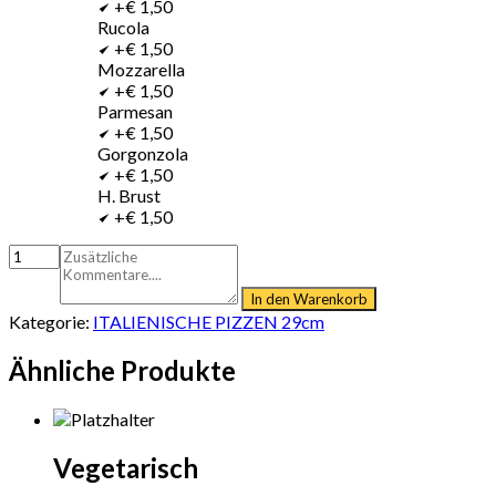
+€ 1,50
Rucola
+€ 1,50
Mozzarella
+€ 1,50
Parmesan
+€ 1,50
Gorgonzola
+€ 1,50
H. Brust
+€ 1,50
In den Warenkorb
Kategorie:
ITALIENISCHE PIZZEN 29cm
Ähnliche Produkte
Vegetarisch