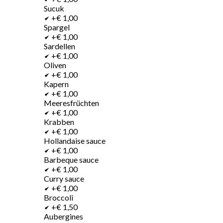
Sucuk
+€ 1,00
Spargel
+€ 1,00
Sardellen
+€ 1,00
Oliven
+€ 1,00
Kapern
+€ 1,00
Meeresfrüchten
+€ 1,00
Krabben
+€ 1,00
Hollandaise sauce
+€ 1,00
Barbeque sauce
+€ 1,00
Curry sauce
+€ 1,00
Broccoli
+€ 1,50
Aubergines