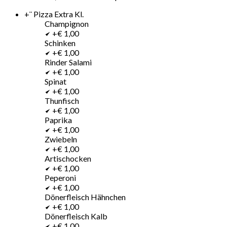
+¨ Pizza Extra Kl.
Champignon
+€ 1,00
Schinken
+€ 1,00
Rinder Salami
+€ 1,00
Spinat
+€ 1,00
Thunfisch
+€ 1,00
Paprika
+€ 1,00
Zwiebeln
+€ 1,00
Artischocken
+€ 1,00
Peperoni
+€ 1,00
Dönerfleisch Hähnchen
+€ 1,00
Dönerfleisch Kalb
+€ 1,00