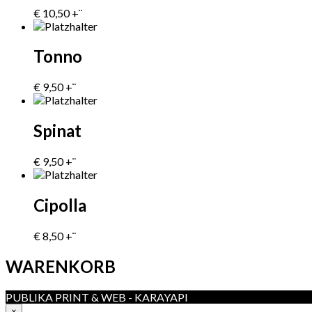
€
10,50
+¨
Tonno
€
9,50
+¨
Spinat
€
9,50
+¨
Cipolla
€
8,50
+¨
WARENKORB
PUBLIKA PRINT & WEB - KARAYAPI
×