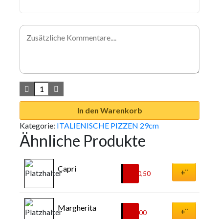
In den Warenkorb
Kategorie:
ITALIENISCHE PIZZEN 29cm
Ähnliche Produkte
Capri
+¨
€
10,50
Margherita
+¨
€
8,00