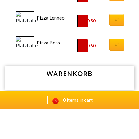
Pizza Lennep
+¨
€
10,50
Pizza Boss
+¨
€
10,50
WARENKORB
0 items in cart
0