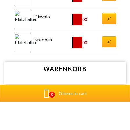
Diavolo
+¨
€
9,00
Krabben
+¨
€
9,00
WARENKORB
0 items in cart
0