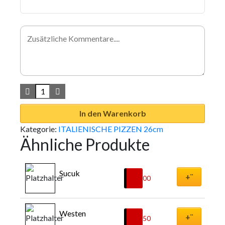
In den Warenkorb
Kategorie:
ITALIENISCHE PIZZEN 26cm
Ähnliche Produkte
Sucuk
+¨
€
9,00
Westen
+¨
€
9,50