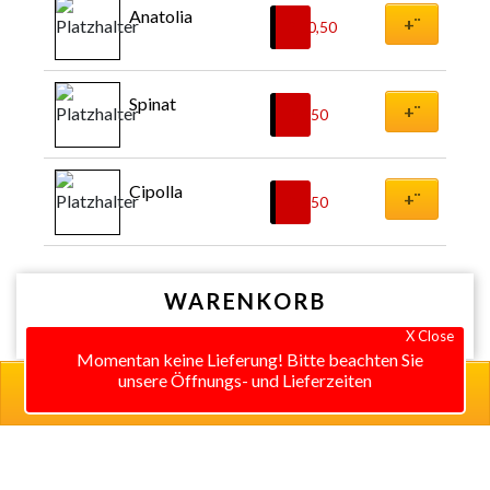
Anatolia
+¨
€
10,50
Spinat
+¨
€
9,50
Cipolla
+¨
€
8,50
WARENKORB
X Close
Momentan keine Lieferung! Bitte beachten Sie
unsere Öffnungs- und Lieferzeiten
0 items in cart
0