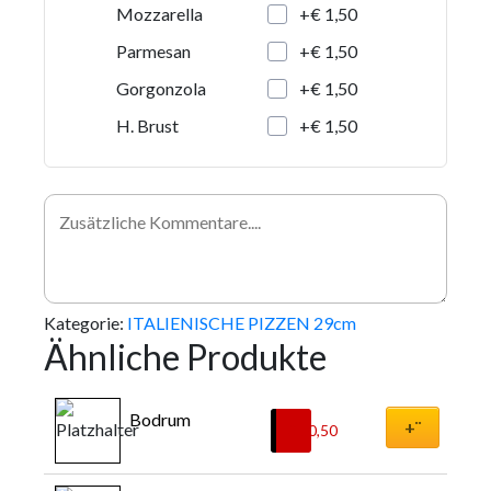
+€ 1,50
Mozzarella
+€ 1,50
Parmesan
+€ 1,50
Gorgonzola
+€ 1,50
H. Brust
Kategorie:
ITALIENISCHE PIZZEN 29cm
Ähnliche Produkte
Bodrum
+¨
€
10,50