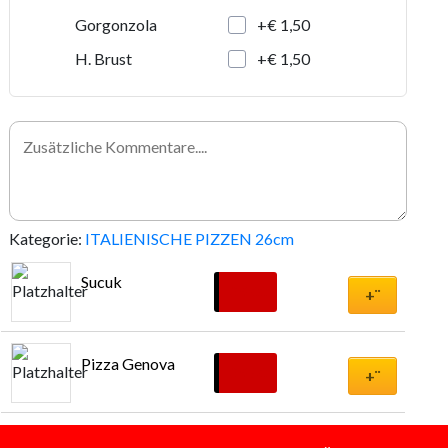
+€ 1,50
Gorgonzola
+€ 1,50
H. Brust
Kategorie:
ITALIENISCHE PIZZEN 26cm
Sucuk
€
9,00
+¨
Pizza Genova
€
9,50
+¨