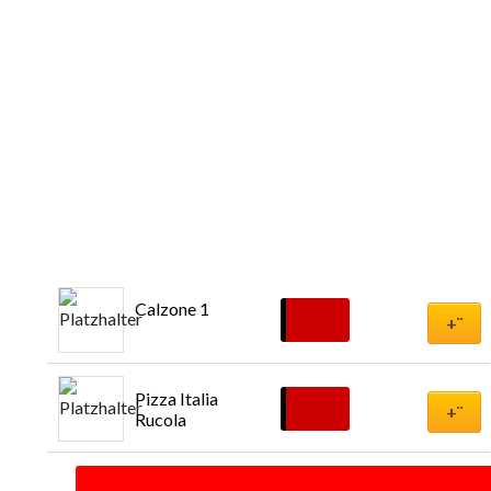
Calzone 1
€
9,00
+¨
Pizza Italia 
€
9,50
+¨
Rucola