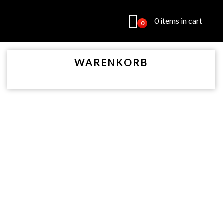
0 items in cart
0
WARENKORB