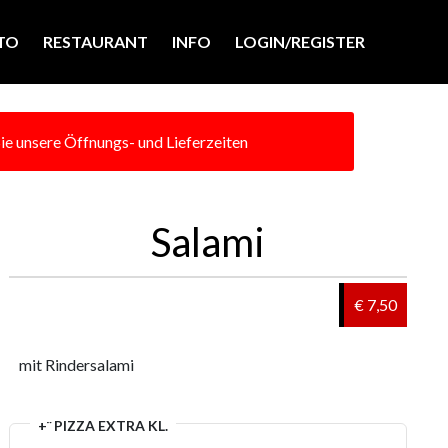
TO
RESTAURANT
INFO
LOGIN/REGISTER
e unsere Öffnungs- und Lieferzeiten
Salami
€ 7,50
mit Rindersalami
+¨ PIZZA EXTRA KL.