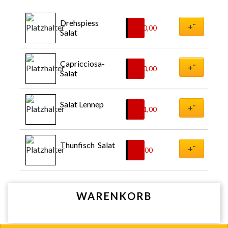
Drehspiess 
+¨
€
10,00
Salat
Capricciosa-
+¨
€
10,00
Salat
Salat Lennep
+¨
€
11,00
Thunfisch  Salat
+¨
€
8,00
WARENKORB