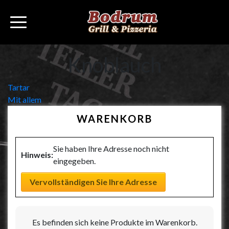
Knoblauch
Beitragsnavigation
Tartar
Mit allem
WARENKORB
Sie haben Ihre Adresse noch nicht
Hinweis:
eingegeben.
Vervollständigen Sie Ihre Adresse
Es befinden sich keine Produkte im Warenkorb.